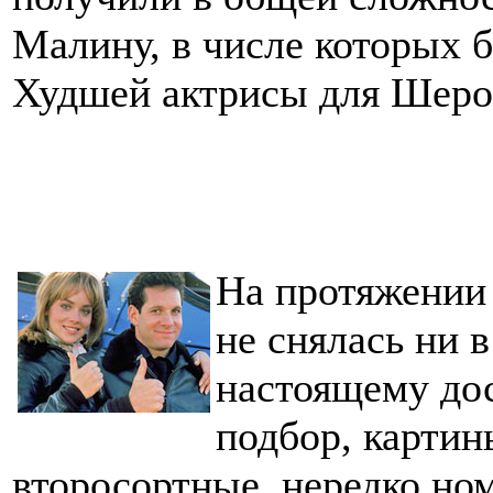
Малину, в числе которых 
Худшей актрисы для Шер
На протяжении 
не снялась ни в
настоящему дос
подбор, карти
второсортные, нередко н