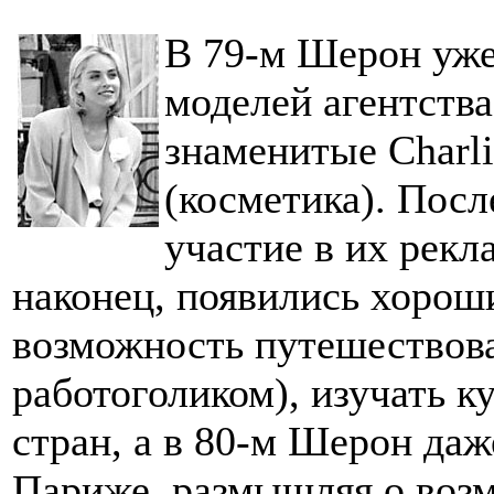
В 79-м Шерон уже
моделей агентств
знаменитые Charli
(косметика). Посл
участие в их рекл
наконец, появились хороши
возможность путешествова
работоголиком), изучать к
стран, а в 80-м Шерон даж
Париже, размышляя о возм