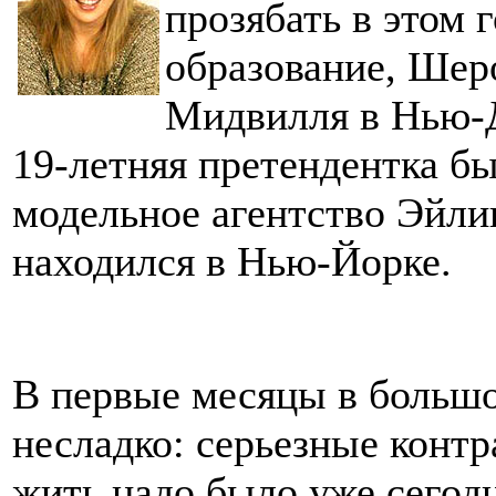
прозябать в этом 
образование, Шеро
Мидвилля в Нью-Д
19-летняя претендентка б
модельное агентство Эйли
находился в Нью-Йорке.
В первые месяцы в большо
несладко: серьезные конт
жить надо было уже сего