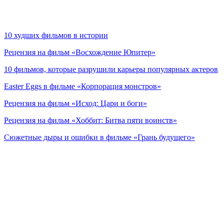
10 худших фильмов в истории
Рецензия на фильм «Восхождение Юпитер»
10 фильмов, которые разрушили карьеры популярных актеров
Easter Eggs в фильме «Корпорация монстров»
Рецензия на фильм «Исход: Цари и боги»
Рецензия на фильм «Хоббит: Битва пяти воинств»
Сюжетные дыры и ошибки в фильме «Грань будущего»