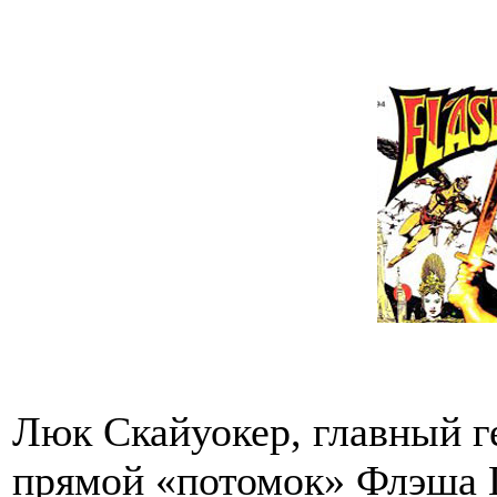
Люк Скайуокер, главный г
прямой «потомок» Флэша Г