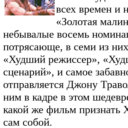
всех времен и н
«Золотая малин
небывалые восемь номинац
потрясающе, в семи из ни
«Худший режиссер», «Ху
сценарий», и самое забавн
отправляется Джону Травол
ним в кадре в этом шедевре
какой же фильм признать 
сам собой.