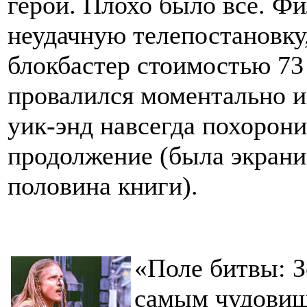
герои. Плохо было все. Ф
неудачную телепостановку
блокбастер стоимостью 73
провалился моментально и
уик-энд навсегда похорон
продолжение (была экрани
половина книги).
«Поле битвы: 
самым чудовищ