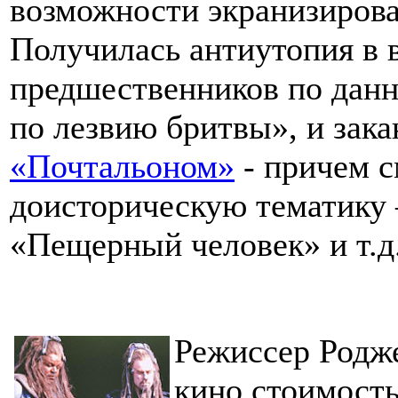
возможности экранизирова
Получилась антиутопия в в
предшественников по данн
по лезвию бритвы», и зак
«Почтальоном»
- причем 
доисторическую тематику 
«Пещерный человек» и т.д
Режиссер Родже
кино стоимост