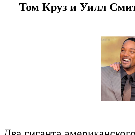
Том Круз и Уилл Сми
Два гиганта американского