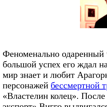
Феноменально одаренный ч
большой успех его ждал н
мир знает и любит Арагор
персонажей
бессмертной 
«Властелин колец». После
экспорт» Вигго выдвигался