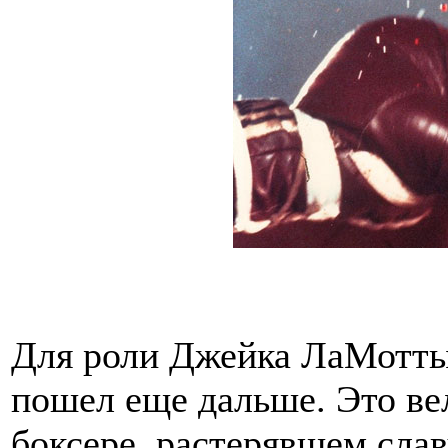
Для роли Джейка ЛаМотты
пошел еще дальше. Это ве
боксере, растерявшем слав