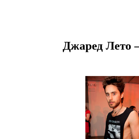
Джаред Лето —