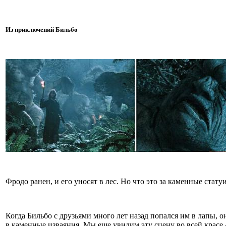
Из приключений Бильбо
Фродо ранен, и его уносят в лес. Но что это за каменные стат
Когда Бильбо с друзьями много лет назад попался им в лапы, о
в каменные изваяния. Мы еще увидим эту сцену во всей красе 