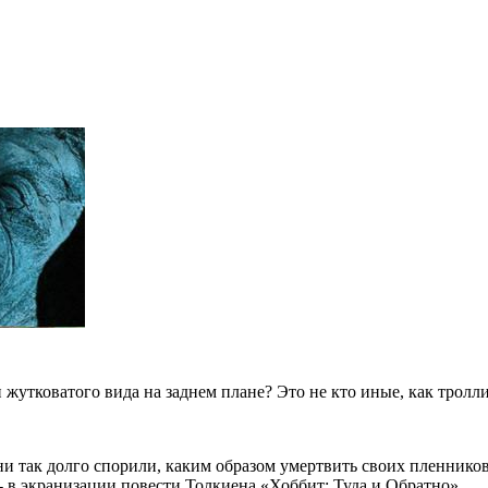
уи жутковатого вида на заднем плане? Это не кто иные, как трол
ни так долго спорили, каким образом умертвить своих пленников
- в экранизации повести Толкиена «Хоббит: Туда и Обратно».