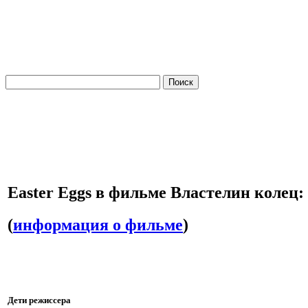
Easter Eggs в фильме Властелин коле
(
информация о фильме
)
Дети режиссера