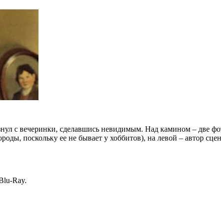
лизнул с вечеринки, сделавшись невидимым. Над камином – две ф
оды, поскольку ее не бывает у хоббитов), на левой – автор сц
lu-Ray.