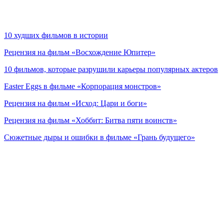
10 худших фильмов в истории
Рецензия на фильм «Восхождение Юпитер»
10 фильмов, которые разрушили карьеры популярных актеров
Easter Eggs в фильме «Корпорация монстров»
Рецензия на фильм «Исход: Цари и боги»
Рецензия на фильм «Хоббит: Битва пяти воинств»
Сюжетные дыры и ошибки в фильме «Грань будущего»