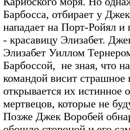
Карибского моря. Но однаж
Барбосса, отбирает у Джек
нападает на Порт-Ройял и 
- красавицу Элизабет. Дж
Элизабет Уиллом Тернером
Барбоссой, не зная, что н
командой висит страшное 
открывается их истинное 
мертвецов, которые не буд
Позже Джек Воробей обнар
обошло стороной и его сам