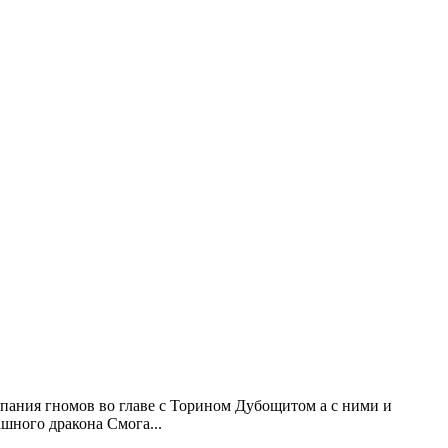
пания гномов во главе с Торином Дубощитом а с ними и
шного дракона Смога...