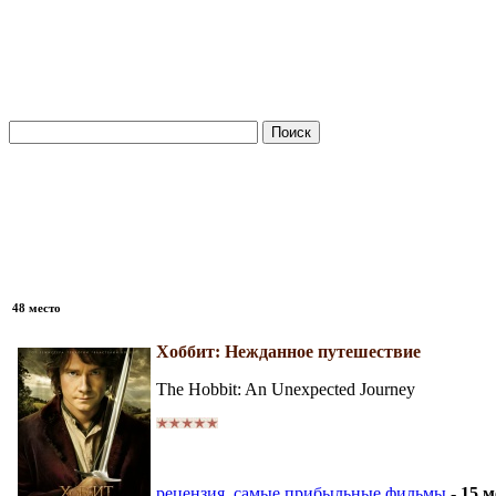
48 место
Хоббит: Нежданное путешествие
The Hobbit: An Unexpected Journey
рецензия
,
самые прибыльные фильмы
-
15 м