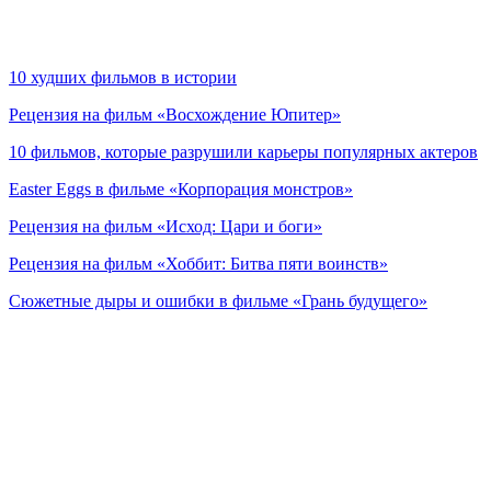
10 худших фильмов в истории
Рецензия на фильм «Восхождение Юпитер»
10 фильмов, которые разрушили карьеры популярных актеров
Easter Eggs в фильме «Корпорация монстров»
Рецензия на фильм «Исход: Цари и боги»
Рецензия на фильм «Хоббит: Битва пяти воинств»
Сюжетные дыры и ошибки в фильме «Грань будущего»