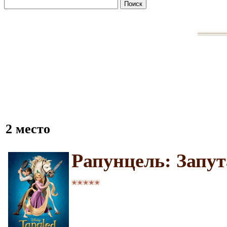
2 место
Рапунцель: Запу