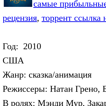
самые прибыльны
рецензия
,
торрент ссылка 
Год: 2010
США
Жанр: сказка/анимация
Режиссеры: Натан Грено, 
В ролях: Мэнди Мур, Зак