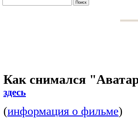
Как снимался "Авата
здесь
(
информация о фильме
)