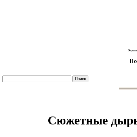
Охран
По
Сюжетные дыры