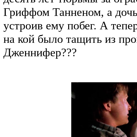
Гриффом Танненом, а дочь
устроив ему побег. А тепе
на кой было тащить из п
Дженнифер???