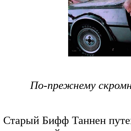
По-прежнему скромн
Старый Бифф Таннен путеш