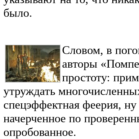
было.
Словом, в пог
авторы «Помпе
простоту: при
утруждать многочисленных
спецэффектная феерия, ну 
начерченное по проверенн
опробованное.