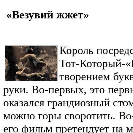
«Везувий жжет»
Король посред
Тот-Который-«
творением букв
руки. Во-первых, это первы
оказался грандиозный сто
можно горы своротить. Во-
его фильм претендует на 