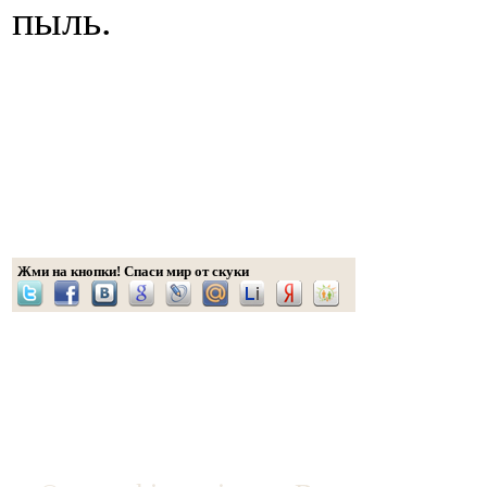
пыль.
Жми на кнопки! Спаси мир от скуки