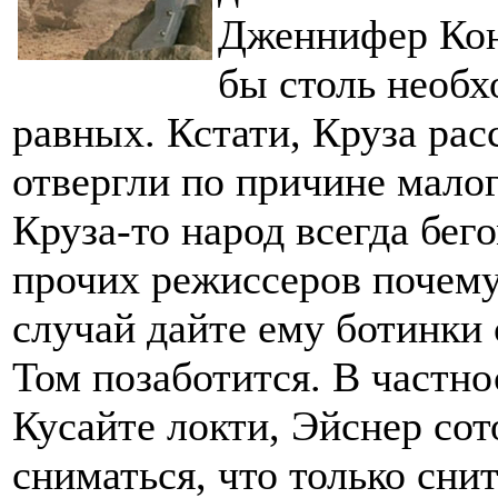
Дженнифер Кон
бы столь необх
равных. Кстати, Круза рас
отвергли по причине малог
Круза-то народ всегда бего
прочих режиссеров почему
случай дайте ему ботинки 
Том позаботится. В частно
Кусайте локти, Эйснер со
сниматься, что только сни