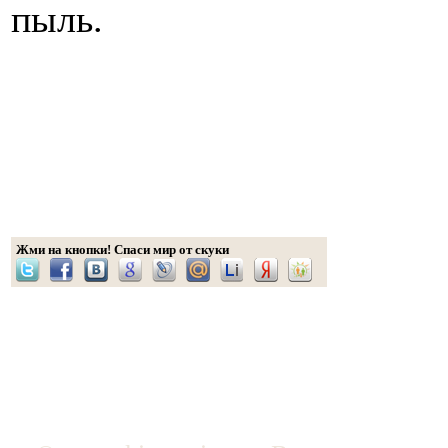
пыль.
Жми на кнопки! Спаси мир от скуки