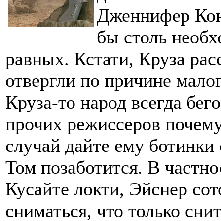
Дженнифер Кон
бы столь необх
равных. Кстати, Круза рас
отвергли по причине малог
Круза-то народ всегда бего
прочих режиссеров почему
случай дайте ему ботинки 
Том позаботится. В частно
Кусайте локти, Эйснер со
сниматься, что только сни