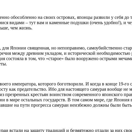
но обособленно на своих островах, японцы развили у себя до т
 видами – тут вам и каменные подушки (очень удобно!), и чер
льше, чем жизнь.
, для Японии священная, но непоправимо, самоубийственно стар
речия между древним укладом, и исторической необходимостью 
дия состояла в том, что «старое» было вооружено острыми мечами
еты.
оего императора, которого боготворили. И когда в конце 19-го 
сту как предательство. Ибо для настоящего самурая вообще не м
из презренных крестьян воинством современного японского прав
ни в мире остальных государств. В том самом мире, где Япония
тавшие на пути прогресса самураи неизбежно должны были быть
ураи встали на защиту традиций и безмятежно отдали за них св