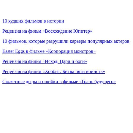
10 худших фильмов в истории
Рецензия на фильм «Восхождение Юпитер»
10 фильмов, которые разрушили карьеры популярных актеров
Easter Eggs в фильме «Корпорация монстров»
Рецензия на фильм «Исход: Цари и боги»
Рецензия на фильм «Хоббит: Битва пяти воинств»
Сюжетные дыры и ошибки в фильме «Грань будущего»