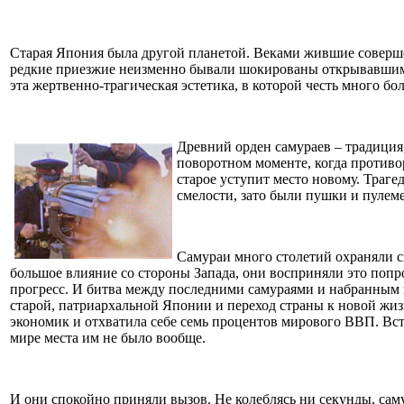
Старая Япония была другой планетой. Веками жившие совершен
редкие приезжие неизменно бывали шокированы открывавшимися
эта жертвенно-трагическая эстетика, в которой честь много бо
Древний орден самураев – традиция
поворотном моменте, когда противо
старое уступит место новому. Траге
смелости, зато были пушки и пулем
Самураи много столетий охраняли св
большое влияние со стороны Запада, они восприняли это попро
прогресс. И битва между последними самураями и набранным 
старой, патриархальной Японии и переход страны к новой жиз
экономик и отхватила себе семь процентов мирового ВВП. Вс
мире места им не было вообще.
И они спокойно приняли вызов. Не колеблясь ни секунды, сам