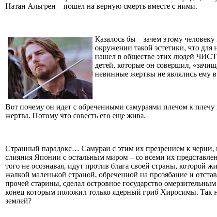
Натан Альгрен – пошел на верную смерть вместе с ними.
Казалось бы – зачем этому человек
окружении такой эстетики, что для 
нашел в обществе этих людей ЧИСТ
детей, которые он совершил, «зачищ
невинные жертвы не являлись ему в
Вот почему он идет с обреченными самураями плечом к плечу н
жертва. Потому что совесть его еще жива.
Странный парадокс… Самураи с этим их презрением к черни, 
слияния Японии с остальным миром – со всеми их представле
того не осознавая, идут против блага своей страны, которой 
жалкой маленькой страной, обреченной на прозябание и отста
прочей старины, сделал островное государство омерзительны
конец которым положил только ядерный гриб Хиросимы. Так не
землей?