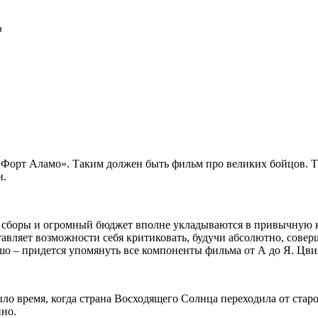
н
Форт Аламо». Таким должен быть фильм про великих бойцов. Та
н.
 сборы и огромный бюджет вполне укладываются в привычную ка
тавляет возможности себя критиковать, будучи абсолютно, сове
ошо – придется упомянуть все компоненты фильма от А до Я. Цви
ло время, когда страна Восходящего Солнца переходила от стар
нно.