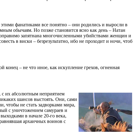
 этими фанатиками все понятно – они родились и выросли в
емным обычаям. Но позже становится ясно как день – Натан
епоправимо запятнана многочисленными убийствами женщин и
весть в виски – безрезультатно, ибо не проходит и ночи, чтоб
й конец – не что иное, как искупление грехов, огненная
, с их абсолютным неприятием
никаких шансов выстоять. Они, сами
и, чтобы не стать задворками мира,
нный с уничтожением самураев и
ыходками в начале 20-го века,
сравнявшая архаичных воинов с