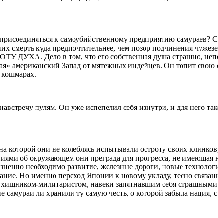
у присоединяться к самоубийственному предприятию самураев? С
них смерть куда предпочтительнее, чем позор подчинения чужез
ОТУ ДУХА. Дело в том, что его собственная душа страшно, н
ая» американский Запад от мятежных индейцев. Он топит свою со
 кошмарах.
австречу пулям. Он уже испепелил себя изнутри, и для него тако
на которой они не колеблясь испытывали остроту своих клинков
ниями об окружающем они преграда для прогресса, не имеющая 
жизненно необходимо развитие, железные дороги, новые технологи
вание. Но именно переход Японии к новому укладу, тесно связа
м хищником-милитаристом, навеки запятнавшим себя страшными в
 самураи ли хранили ту самую честь, о которой забыла нация, 