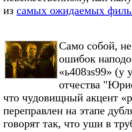
из
самых ожидаемых фильм
Само собой, н
ошибок наподо
«ь408зs99» (у 
отчества "Юри
что чудовищный акцент «р
переправлен на этапе дубл
говорят так, что уши в тр