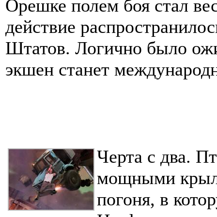
Орешке полем боя стал ве
действие распространило
Штатов. Логично было ожи
экшен станет международ
Черта с два. П
мощными крыль
погоня, в кото