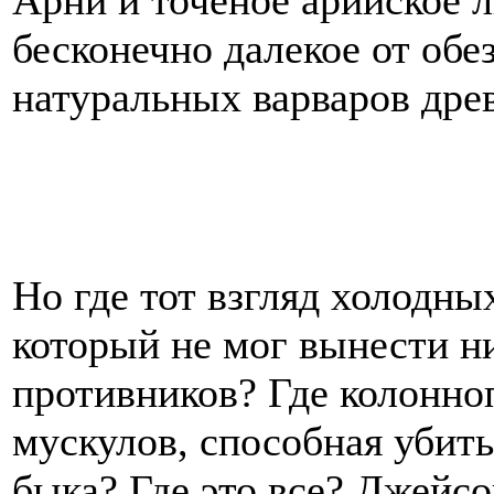
Арни и точеное арийское 
бесконечно далекое от об
натуральных варваров дре
Но где тот взгляд холодны
который не мог вынести н
противников? Где колонно
мускулов, способная убит
быка? Где это все? Джейс