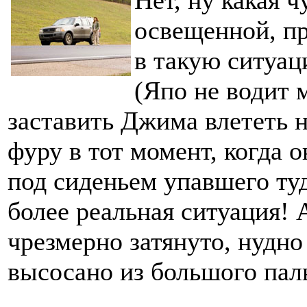
Нет, ну какая 
освещенной, пр
в такую ситуац
(Япо не водит 
заставить Джима влететь 
фуру в тот момент, когда о
под сиденьем упавшего туд
более реальная ситуация! 
чрезмерно затянуто, нудно
высосано из большого пал