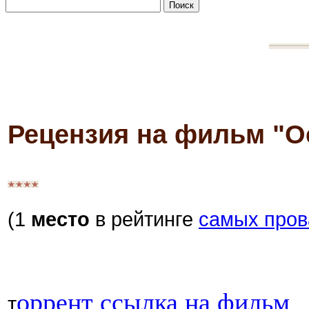
Рецензия на фильм "О
(1
место
в рейтинге
самых про
оррент ссылка на фильм
т