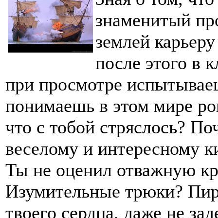
знаменитый про
землей карьер
после этого в 
при просмотре испытывае
понимаешь в этом мире ро
что с тобой стряслоcь? По
веселому и интересному к
Ты не оценил отважную кр
Изумительные трюки? Пир
твоего сердца, даже не зад