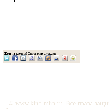
Жми на кнопки! Спаси мир от скуки
© www.kino-mira.ru. Все права защ