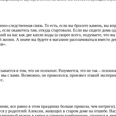
инно-следственная связь. То есть, если вы бросите камень, вы впр
, если окажетесь там, откуда стартовали. Если вы сидите дома од
ий на вас как две капли воды (а скорее всего, подумаете, что в
жизни. А иначе вы будете в магазине расплачиваться вместо ден
ов».
ается в том, что он психопат. Разумеется, это не так – психопа
 мы с вами. Возможно, он прикололся, произвел этакий эксперим
ус.
 ними, все равно в этом празднике больше прикола, чем интриги
ся у родителей Алексии, живущих в старом доме на отшибе. На
плешивый мужик в кепке и грязном комбинезоне, стучится в две