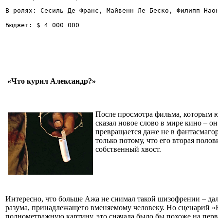
В ролях: Сесиль Де Франс, Майвенн Ле Беско, Филипп Нао
Бюджет: $ 4 000 000
«Что курил Александр?»
После просмотра фильма, которым ю
сказал новое слово в мире кино – о
превращается даже не в фантасмаго
только потому, что его вторая поло
собственный хвост.
Интересно, что больше Ажа не снимал такой шизофрении – дал
разума, принадлежащего вменяемому человеку. Но сценарий «К
полнометражную картину, это сначала было бы похоже на пер