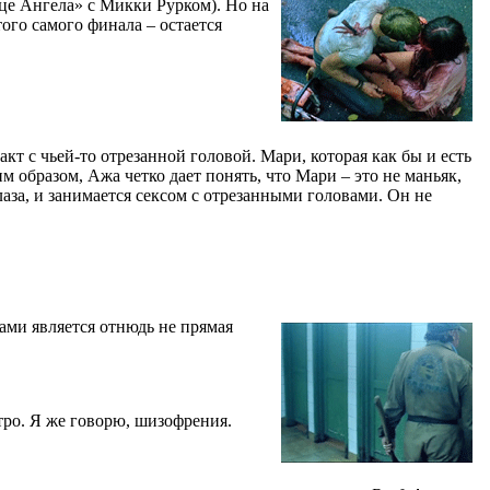
це Ангела» с Микки Рурком). Но на
го самого финала – остается
кт с чьей-то отрезанной головой. Мари, которая как бы и есть
им образом, Ажа четко дает понять, что Мари – это не маньяк,
лаза, и занимается сексом с отрезанными головами. Он не
ами является отнюдь не прямая
етро. Я же говорю, шизофрения.