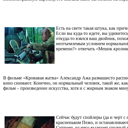
Есть на свете такая штука, как прич
Если вы куда-то идете, вы удивитесь
откуда-то взялся ваш двойник, похож
неотъемлемым условием нормальной 
времени?» отвечать «Мешок кролик
В фильме «Кровавая жатва» Александр Ажа размашисто расписыв
кино снимают. Конечно, он нормальный человек, такой же, как
фильм – произведение искусства, хотя и с жирным знаком мин
Сейчас будут спойлеры (да и черт с
красненьком Пежо, и останавливают
Ситроен, из него вылезает грузный 