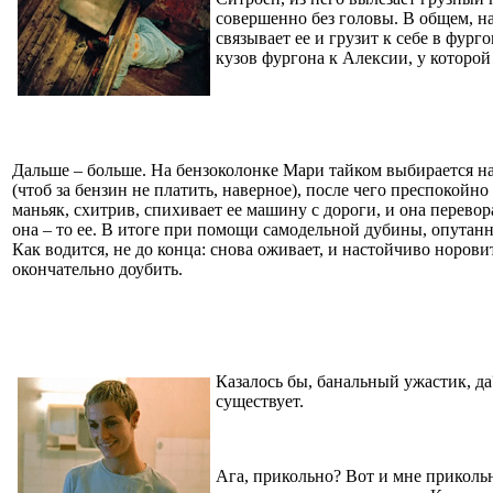
совершенно без головы. В общем, н
связывает ее и грузит к себе в фург
кузов фургона к Алексии, у которой 
Дальше – больше. На бензоколонке Мари тайком выбирается нар
(чтоб за бензин не платить, наверное), после чего преспокойн
маньяк, схитрив, спихивает ее машину с дороги, и она перево
она – то ее. В итоге при помощи самодельной дубины, опутанн
Как водится, не до конца: снова оживает, и настойчиво норов
окончательно доубить.
Казалось бы, банальный ужастик, да
существует.
Ага, прикольно? Вот и мне прикольн