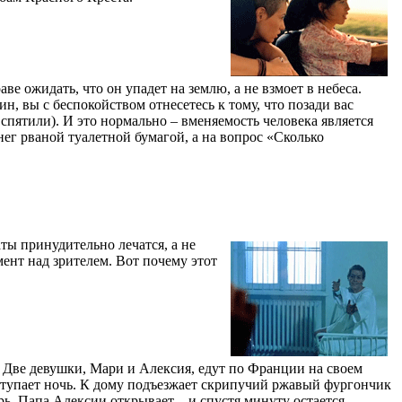
аве ожидать, что он упадет на землю, а не взмоет в небеса.
ин, вы с беспокойством отнесетесь к тому, что позади вас
ы спятили). И это нормально – вменяемость человека является
ег рваной туалетной бумагой, а на вопрос «Сколько
ты принудительно лечатся, а не
ент над зрителем. Вот почему этот
). Две девушки, Мари и Алексия, едут по Франции на своем
ступает ночь. К дому подъезжает скрипучий ржавый фургончик
рь. Папа Алексии открывает – и спустя минуту остается