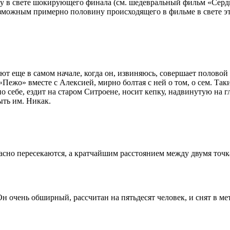
ну в свете шокирующего финала (см. шедевральный фильм «Серд
зможным примерно половину происходящего в фильме в свете это
ют еще в самом начале, когда он, извиняюсь, совершает половой а
«Пежо» вместе с Алексией, мирно болтая с ней о том, о сем. Так
по себе, ездит на старом Ситроене, носит кепку, надвинутую на г
ть им. Никак.
асно пересекаются, а кратчайшим расстоянием между двумя точк
Он очень обширный, рассчитан на пятьдесят человек, и снят в м