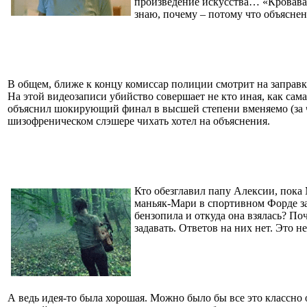
произведение искусства… «Крова
знаю, почему – потому что объяснен
В общем, ближе к концу комиссар полиции смотрит на заправк
На этой видеозаписи убийство совершает не кто иная, как сам
объяснил шокирующий финал в высшей степени вменяемо (за ч
шизофреническом слэшере чихать хотел на объяснения.
Кто обезглавил папу Алексии, пока 
маньяк-Мари в спортивном Форде за
бензопила и откуда она взялась? По
задавать. Ответов на них нет. Это 
А ведь идея-то была хорошая. Можно было бы все это классно