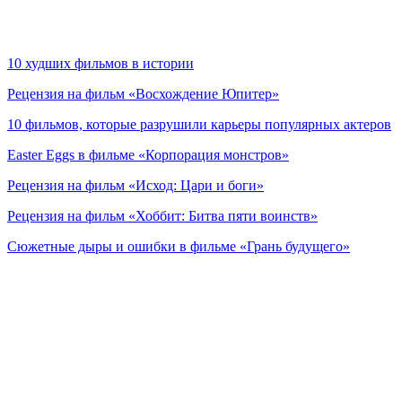
10 худших фильмов в истории
Рецензия на фильм «Восхождение Юпитер»
10 фильмов, которые разрушили карьеры популярных актеров
Easter Eggs в фильме «Корпорация монстров»
Рецензия на фильм «Исход: Цари и боги»
Рецензия на фильм «Хоббит: Битва пяти воинств»
Сюжетные дыры и ошибки в фильме «Грань будущего»