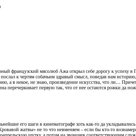
н
ный французский мясолюб Ажа открыл себе дорогу к успеху в Го
н послал к чертям собачьим здравый смысл, поведав нам историю
рию, а в некое, не знаю, произведение искусства, что ли… При
вина перечеркивает первую так, что от нее остаются рожки да но
ьнейшие его шаги в кинематографе хоть как-то да укладывались
ровавой жатвы» не то что невменяем – если бы кто-то вознамер
воапрельскую шутку, а потом на звоночек соответствующим служ