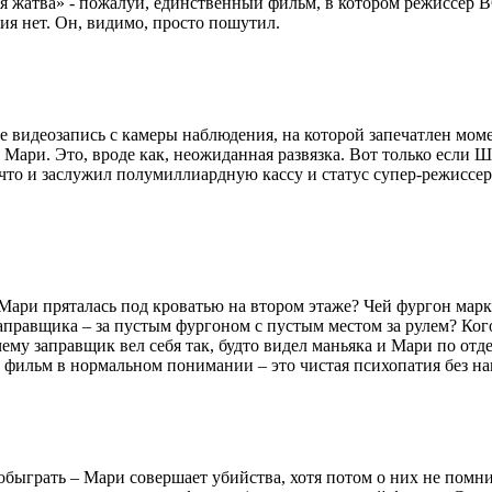
вая жатва» - пожалуй, единственный фильм, в котором реж
ия нет. Он, видимо, просто пошутил.
е видеозапись с камеры наблюдения, на которой запечатлен мом
а Мари. Это, вроде как, неожиданная развязка. Вот только если 
то и заслужил полумиллиардную кассу и статус супер-режиссера
Мари пряталась под кроватью на втором этаже? Чей фургон марк
правщика – за пустым фургоном с пустым местом за рулем? Кого 
чему заправщик вел себя так, будто видел маньяка и Мари по отд
не фильм в нормальном понимании – это чистая психопатия без на
 обыграть – Мари совершает убийства, хотя потом о них не помн