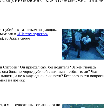
иссер ВООБЩЕ НЕ ОБЪЯСНЯЕТ, КАК ЭТО ВОЗМОЖНО. И я даже
ент убийства маньяком заправщика.
Шьямалан в
«Шестом чувстве»
), то Ажа в своем
и Ситроен? Он приехал сам, без водителя? За кем гналась
она била по морде дубиной с шипами – себя, что ли? Чья
ельности, а не в виде одной личности? Бесполезно эти вопросы
мека на логику.
ит, и многочисленные странности по