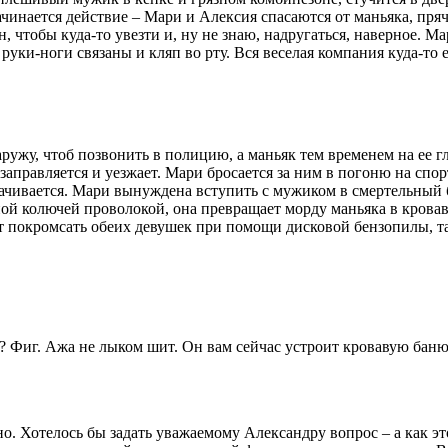
ачинается действие – Мари и Алексия спасаются от маньяка, пря
он, чтобы куда-то увезти и, ну не знаю, надругаться, наверное. 
руки-ноги связаны и кляп во рту. Вся веселая компания куда-то е
ужу, чтоб позвонить в полицию, а маньяк тем временем на ее г
о заправляется и уезжает. Мари бросается за ним в погоню на сп
рачивается. Мари вынуждена вступить с мужиком в смертельный 
ой колючей проволокой, она превращает морду маньяка в кровавое
ит покромсать обеих девушек при помощи дисковой бензопилы, та
? Фиг. Ажа не лыком шит. Он вам сейчас устроит кровавую баню 
о. Хотелось бы задать уважаемому Александру вопрос – а как это