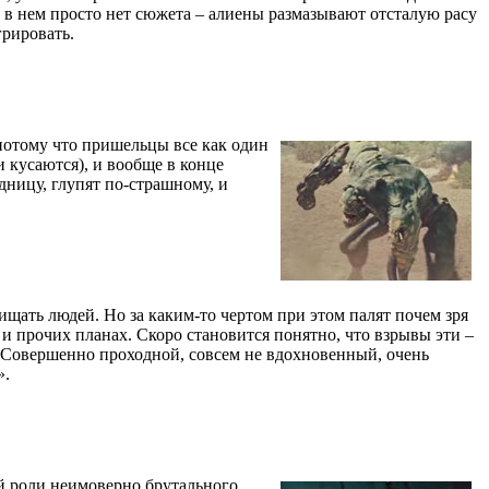
а, в нем просто нет сюжета – алиены размазывают отсталую расу
грировать.
потому что пришельцы все как один
и кусаются), и вообще в конце
дницу, глупят по-страшному, и
ищать людей. Но за каким-то чертом при этом палят почем зря
 и прочих планах. Скоро становится понятно, что взрывы эти –
ем. Совершенно проходной, совсем не вдохновенный, очень
».
ей роли неимоверно брутального