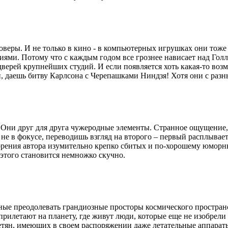
оверы. И не только в кино - в компьютерных игрушках они тоже е
иями. Потому что с каждым годом все грознее нависает над Голл
дверей крупнейших студий. И если появляется хоть какая-то воз
 даешь битву Карлсона с Черепашками Ниндзя! Хотя они с разн
 Они друг для друга чужеродные элементы. Странное ощущение,
 не в фокусе, переводишь взгляд на второго – первый расплывает
ворения автора изумительно крепко сбитых и по-хорошему юмор
 этого становится немножко скучно.
ные преодолевать грандиозные просторы космического простран
летают на планету, где живут люди, которые еще не изобрели 
етян, имеющих в своем распоряжении даже летательные аппараты,