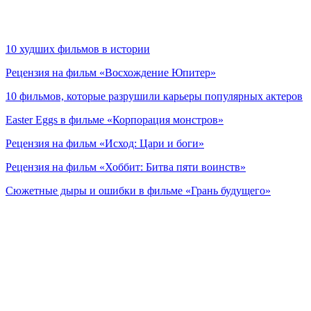
10 худших фильмов в истории
Рецензия на фильм «Восхождение Юпитер»
10 фильмов, которые разрушили карьеры популярных актеров
Easter Eggs в фильме «Корпорация монстров»
Рецензия на фильм «Исход: Цари и боги»
Рецензия на фильм «Хоббит: Битва пяти воинств»
Сюжетные дыры и ошибки в фильме «Грань будущего»