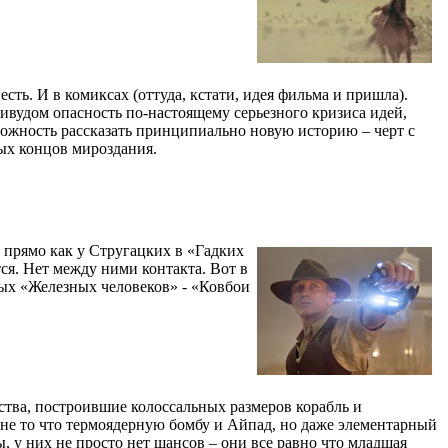
сть. И в комиксах (оттуда, кстати, идея фильма и пришла).
ивудом опасность по-настоящему серьезного кризиса идей,
можность рассказать принципиально новую историю – черт с
ых концов мироздания.
 прямо как у Стругацких в «Гадких
ся. Нет между ними контакта. Вот в
ных «Железных человеков» - «Ковбои
ства, построившие колоссальных размеров корабль и
не то что термоядерную бомбу и Айпад, но даже элементарный
 у них не просто нет шансов – они все равно что младшая