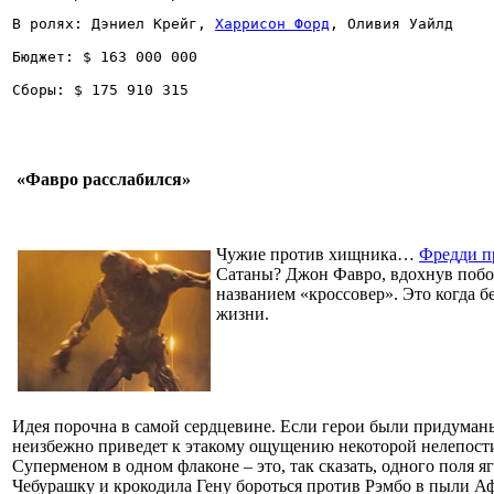
В ролях: Дэниел Крейг, 
Харрисон Форд
, Оливия Уайлд
Бюджет: $ 163 000 000
Сборы: $ 175 910 315
«Фавро расслабился»
Чужие против хищника…
Фредди п
Сатаны? Джон Фавро, вдохнув побол
названием «кроссовер». Это когда б
жизни.
Идея порочна в самой сердцевине. Если герои были придуманы
неизбежно приведет к этакому ощущению некоторой нелепости,
Суперменом в одном флаконе – это, так сказать, одного поля яг
Чебурашку и крокодила Гену бороться против Рэмбо в пыли Афг