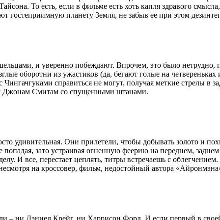
Тайсона. То есть, если в фильме есть хоть капля здравого смысл
ают гостеприимную планету Земля, не забыв ее при этом дезинте
шельцами, и уверенно побеждают. Впрочем, это было нетрудно, 
зглые оборотни из ужастиков (да, бегают голые на четвереньках 
 Чингачгуками справиться не могут, получая меткие стрелы в за
ым Джонам Смитам со спущенными штанами.
сто удивительная. Они прилетели, чтобы добывать золото и пох
не попадая, зато устраивая огненную феерию на переднем, заднем
о делу. И все, перестает цеплять, титры встречаешь с облегчени
есмотря на кроссовер, фильм, недостойный автора «Айронмэна
ули – ни Дэниел Крейг, ни Харрисон Форд. И если первый в сво