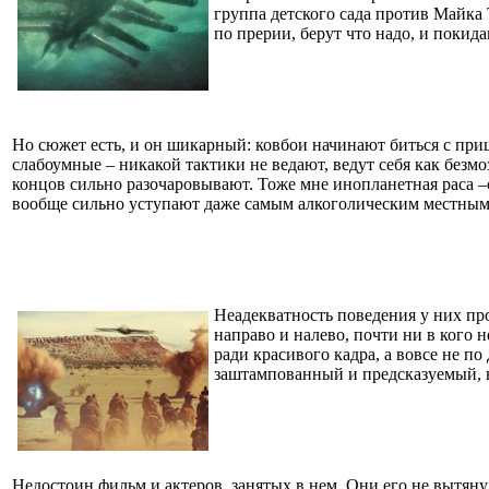
группа детского сада против Майка 
по прерии, берут что надо, и покид
Но сюжет есть, и он шикарный: ковбои начинают биться с при
слабоумные – никакой тактики не ведают, ведут себя как безмо
концов сильно разочаровывают. Тоже мне инопланетная раса –с
вообще сильно уступают даже самым алкоголическим местн
Неадекватность поведения у них про
направо и налево, почти ни в кого 
ради красивого кадра, а вовсе не п
заштампованный и предсказуемый, н
Недостоин фильм и актеров, занятых в нем. Они его не вытян