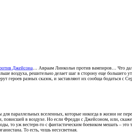
ротив Джейсона
… Авраам Линкольн против вампиров… Что дал
ьше воздуха, решительно делает шаг в сторону еще большего у
ерут героев разных сказок, и заставляют их сообща бодаться с С
 для параллельных вселенных, которые никогда в жизни не пере
 повисшей в воздухе. Но если Фредди с Джейсоном, или, скажем
оды, то уж вестерн-то с фантастическим боевиком мешать – это т
анистана. То есть, чушь несусветная.