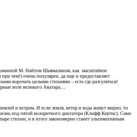
задуманной М. Найтом Шьямаланом, как масштабное
 при чем!) очень популярен, да еще и предоставляет
ыми ворочать целыми стихиями – есть где разгуляться!
орные воле великого Аватара…
млей и ветром. И если земля, ветер и вода живут мирно, то
жизнь под пятой колоритного диктатора (Клифф Кертис). Само
етыре стихии, и в итоге закономерно станет ультимативным