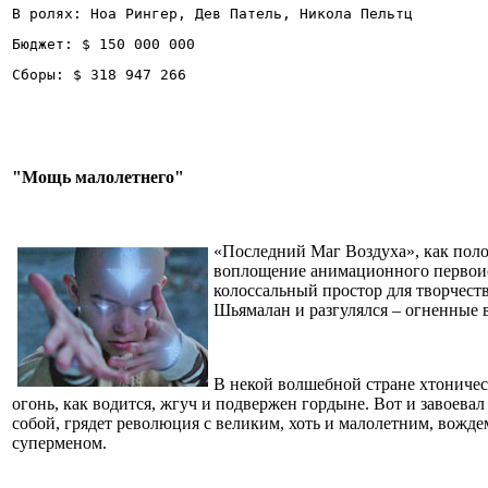
В ролях: Ноа Рингер, Дев Патель, Никола Пельтц
Бюджет: $ 150 000 000
Сборы: $ 318 947 266
"Мощь малолетнего"
«Последний Маг Воздуха», как поло
воплощение анимационного первоис
колоссальный простор для творчест
Шьямалан и разгулялся – огненные 
В некой волшебной стране хтоническ
огонь, как водится, жгуч и подвержен гордыне. Вот и завоев
собой, грядет революция с великим, хоть и малолетним, вожде
суперменом.