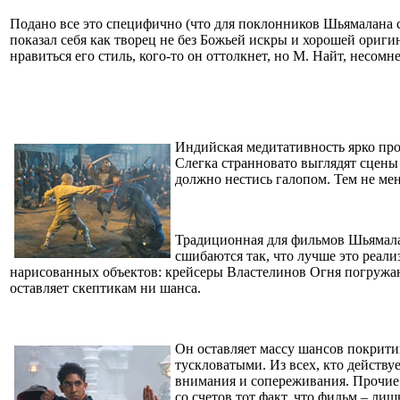
Подано все это специфично (что для поклонников Шьямалана 
показал себя как творец не без Божьей искры и хорошей оригин
нравиться его стиль, кого-то он оттолкнет, но М. Найт, несомн
Индийская медитативность ярко про
Слегка странновато выглядят сцены
должно нестись галопом. Тем не мен
Традиционная для фильмов Шьямала
сшибаются так, что лучше это реали
нарисованных объектов: крейсеры Властелинов Огня погружаю
оставляет скептикам ни шанса.
Он оставляет массу шансов покритик
тускловатыми. Из всех, кто действ
внимания и сопереживания. Прочие 
со счетов тот факт, что фильм – л