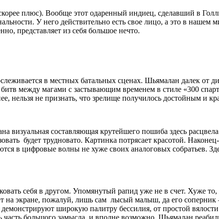
скорее плюс). Вообще этот одаренный индиец, сделавший в Голл
альности. У него действительно есть свое лицо, а это в нашем м
енно, представляет из себя большое нечто.
слеживается в местных батальных сценах. Шьямалан далек от ди
 битв между магами с застывающим временем в стиле «300 спарт
ее, нельзя не признать, что зрелище получилось достойным и к
на визуальная составляющая крутейшего пошиба здесь расцвел
зовать будет трудновато. Картинка потрясает красотой. Наконец
тся в цифровые волны не хуже своих аналоговых собратьев. Зд
овать себя в другом. Упомянутый рапид уже не в счет. Хуже то
ует на экране, пожалуй, лишь сам лысый малыш, да его соперник
демонстрируют широкую палитру бессилия, от простой вялости д
ишь часть большого замысла, и вполне возможно, Шьямалан реаб