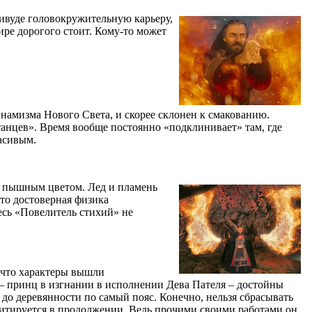
ивуде головокружительную карьеру,
ире дорогого стоит. Кому-то может
намизма Нового Света, и скорее склонен к смакованию.
анцев». Время вообще постоянно «подклинивает» там, где
расивым.
а пышным цветом. Лед и пламень
-то достоверная физика
есь «Повелитель стихий» не
, что характеры вышли
 – принц в изгнании в исполнении Дева Пателя – достойны
о деревянности по самый пояс. Конечно, нельзя сбрасывать
илитируется в продолжении. Ведь прочими своими работами он