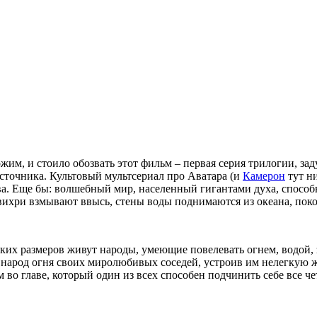
жим, и стоило обозвать этот фильм – первая серия трилогии, 
точника. Культовый мультсериал про Аватара (и
Камерон
тут ни
ва. Еще бы: волшебный мир, населенный гигантами духа, способн
вихри взмывают ввысь, стены воды поднимаются из океана, пок
их размеров живут народы, умеющие повелевать огнем, водой, зе
ал народ огня своих миролюбивых соседей, устроив им нелегкую 
м во главе, который один из всех способен подчинить себе все ч