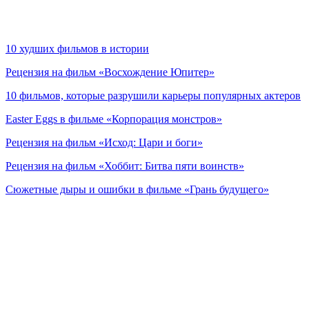
10 худших фильмов в истории
Рецензия на фильм «Восхождение Юпитер»
10 фильмов, которые разрушили карьеры популярных актеров
Easter Eggs в фильме «Корпорация монстров»
Рецензия на фильм «Исход: Цари и боги»
Рецензия на фильм «Хоббит: Битва пяти воинств»
Сюжетные дыры и ошибки в фильме «Грань будущего»