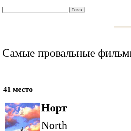
Самые провальные филь
41 место
Норт
North