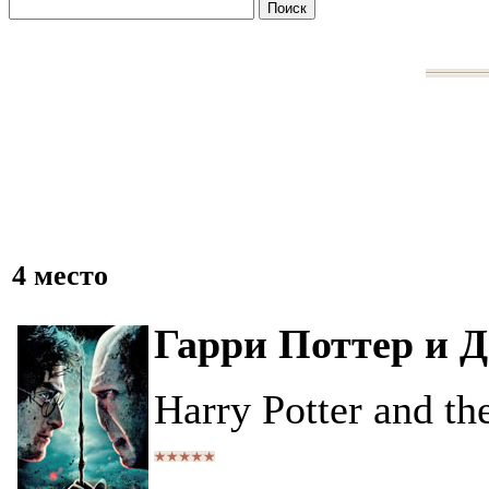
4 место
Гарри Поттер и Д
Harry Potter and th