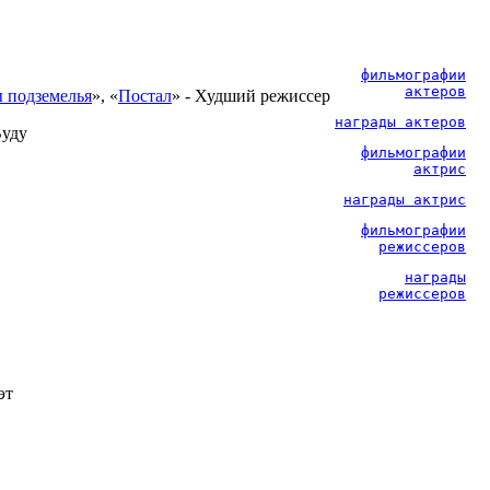
фильмографии
актеров
ы подземелья
», «
Постал
» - Худший режиссер
награды актеров
Вуду
фильмографии
актрис
награды актрис
фильмографии
режиссеров
награды
режиссеров
эт