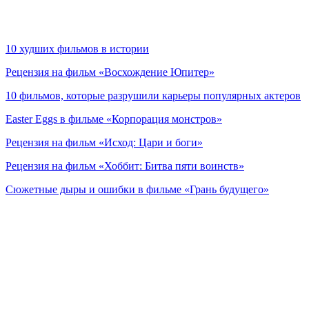
10 худших фильмов в истории
Рецензия на фильм «Восхождение Юпитер»
10 фильмов, которые разрушили карьеры популярных актеров
Easter Eggs в фильме «Корпорация монстров»
Рецензия на фильм «Исход: Цари и боги»
Рецензия на фильм «Хоббит: Битва пяти воинств»
Сюжетные дыры и ошибки в фильме «Грань будущего»