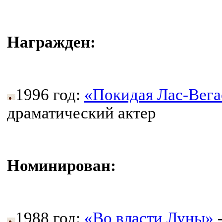
Награжден:
1996 год:
«Покидая Лас-Вега
драматический актер
Номинирован:
1988 год:
«Во власти Луны»
-