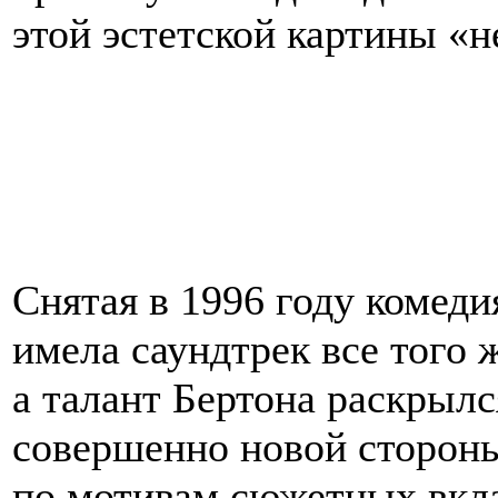
этой эстетской картины «н
Снятая в 1996 году комеди
имела саундтрек все того
а талант Бертона раскрылс
совершенно новой стороны
по мотивам сюжетных вкл