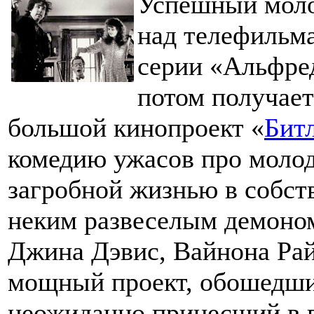
Успешный моло
над телефильма
серии «Альфред
потом получает
большой кинопроект «
Бит
комедию ужасов про моло
загробной жизнью в собств
неким развеселым демоно
Джина Дэвис, Вайнона Рай
мощный проект, обошедши
неожиданно принесший в п