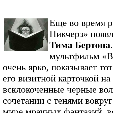
Еще во время р
Пикчерз» появл
Тима Бертона
мультфильм «Ви
очень ярко, показывает то
его визитной карточкой на
всклокоченные черные вол
сочетании с тенями вокру
мире мрачных фантазий, в