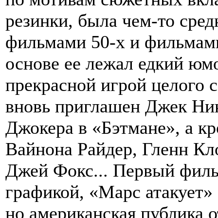
резинки, была чем-то сре
фильмами 50-х и фильмами
основе ее лежал едкий юм
прекрасной игрой целого с
вновь приглашен Джек Ник
Джокера в «Бэтмане», а кр
Вайнона Райдер, Гленн Кл
Джей Фокс... Первый филь
графикой, «Марс атакует»
но американская публика о