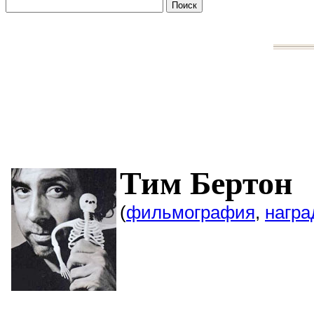
Тим Б
(
фильмография
,
нагр