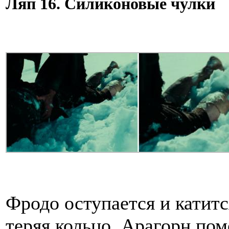
Ляп 16. Силиконовые чулки
Фродо оступается и катитс
теряя кольцо. Арагорн пом