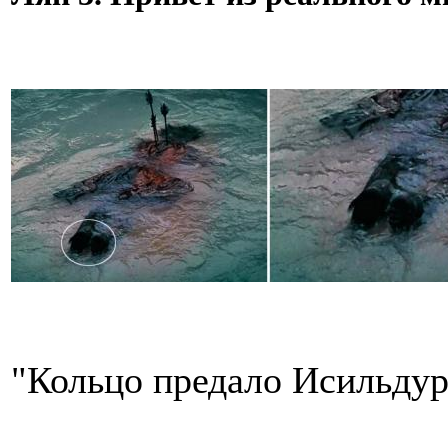
"Кольцо предало Исильдура