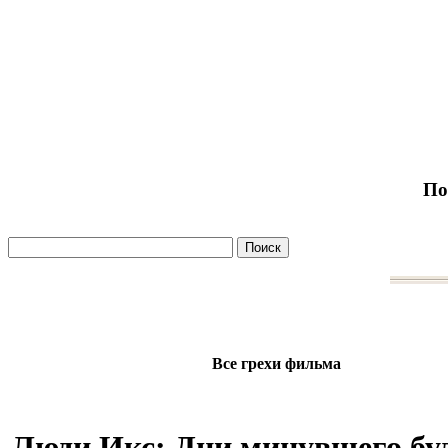
По
Все грехи фильма
Люди Икс: Дни минувшего бу