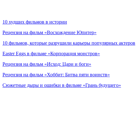
10 худших фильмов в истории
Рецензия на фильм «Восхождение Юпитер»
10 фильмов, которые разрушили карьеры популярных актеров
Easter Eggs в фильме «Корпорация монстров»
Рецензия на фильм «Исход: Цари и боги»
Рецензия на фильм «Хоббит: Битва пяти воинств»
Сюжетные дыры и ошибки в фильме «Грань будущего»