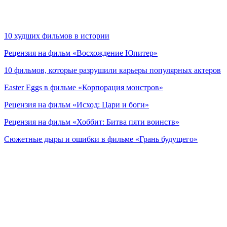
10 худших фильмов в истории
Рецензия на фильм «Восхождение Юпитер»
10 фильмов, которые разрушили карьеры популярных актеров
Easter Eggs в фильме «Корпорация монстров»
Рецензия на фильм «Исход: Цари и боги»
Рецензия на фильм «Хоббит: Битва пяти воинств»
Сюжетные дыры и ошибки в фильме «Грань будущего»