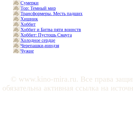
Сумерки
Тор: Темный мир
Трансформеры. Месть падших
Хищник
Хоббит
Хоббит и Битва пяти воинств
Хоббит: Пустошь Смауга
Холодное сердце
Черепашки-ниндзя
Чужие
© www.kino-mira.ru. Все права защ
обязательна активная ссылка на источ