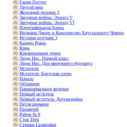
Гарри Поттер
Другой мир
Железный человек 3
Звездные войны. Эпизод V
Звездные войны. Эпизод VI
Идентификация Борна
Индиана Джонс и Королевство Хрустального Черепа
История игрушек 3
Казино Рояль
Крик
Криминальное чтиво
Люди Икс. Первый класс
Люди Икс: Дни минувшего будущего
Мстители
Мстители. Бонусная сцена
Начало
Обливион
Паранормальное явление
Первый мститель
Первый мститель: Другая война
Петля времени
Прометей
Район № 9
Стар Трек
Стражи Галактики