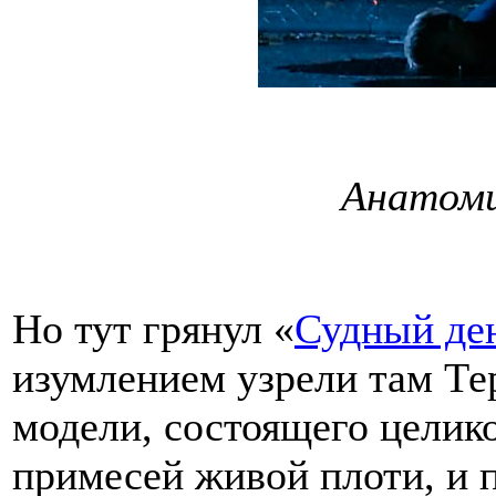
Анатоми
Но тут грянул «
Судный де
изумлением узрели там Те
модели, состоящего целико
примесей живой плоти, и 