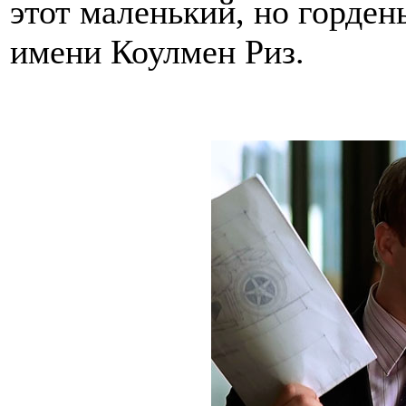
этот маленький, но горден
имени Коулмен Риз.