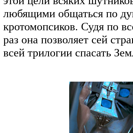
этой цели всяких шутников
любящими общаться по ду
кротомопсиков. Судя по вс
раз она позволяет сей стр
всей трилогии спасать Зе