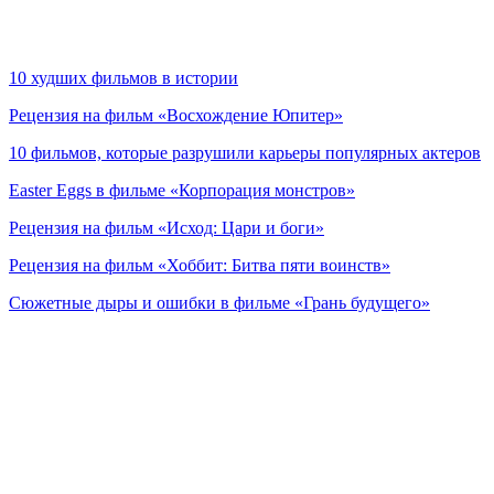
10 худших фильмов в истории
Рецензия на фильм «Восхождение Юпитер»
10 фильмов, которые разрушили карьеры популярных актеров
Easter Eggs в фильме «Корпорация монстров»
Рецензия на фильм «Исход: Цари и боги»
Рецензия на фильм «Хоббит: Битва пяти воинств»
Сюжетные дыры и ошибки в фильме «Грань будущего»