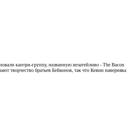
новали кантри-группу, названную незатейливо - The Bacon
ают творчество братьев Бейконов, так что Кевин наверняка