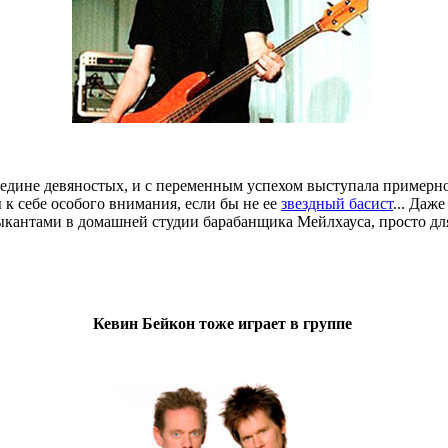
середине девяностых, и с переменным успехом выступала примерн
 к себе особого внимания, если бы не ее
звездный басист
... Даж
ыкантами в домашней студии барабанщика Мейлхауса, просто для
Кевин Бейкон тоже играет в группе