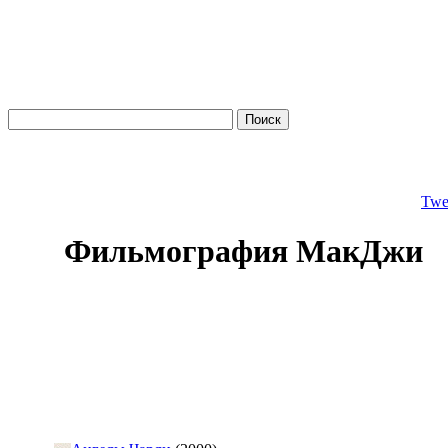
Twe
Фильмография МакДжи