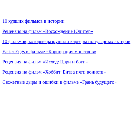
10 худших фильмов в истории
Рецензия на фильм «Восхождение Юпитер»
10 фильмов, которые разрушили карьеры популярных актеров
Easter Eggs в фильме «Корпорация монстров»
Рецензия на фильм «Исход: Цари и боги»
Рецензия на фильм «Хоббит: Битва пяти воинств»
Сюжетные дыры и ошибки в фильме «Грань будущего»