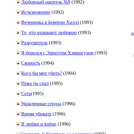
Любовный напиток №9
(1992)
Исчезновение
(1992)
Вечеринка в Беверли Хиллз
(1993)
То, что называют любовью
(1993)
н
Разрушитель
(1993)
Я боролся с Эрнестом Хэмингуэем
(1993)
Скорость
(1994)
Кого бы мне убить?
(1994)
Пока ты спал
(1995)
Сеть
(1995)
Украденные сердца
(1996)
Время убивать
(1996)
В любви и войне
(1996)