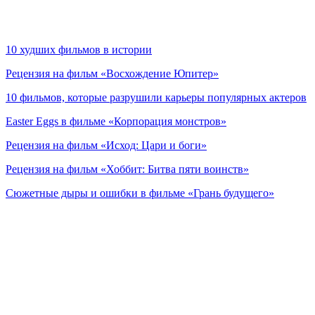
10 худших фильмов в истории
Рецензия на фильм «Восхождение Юпитер»
10 фильмов, которые разрушили карьеры популярных актеров
Easter Eggs в фильме «Корпорация монстров»
Рецензия на фильм «Исход: Цари и боги»
Рецензия на фильм «Хоббит: Битва пяти воинств»
Сюжетные дыры и ошибки в фильме «Грань будущего»