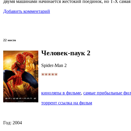
двумя машинами начинается жестокий поединок, но Т-Х самая 
Добавить комментарий
22 место
Человек-паук 2
Spider-Man 2
киноляпы в фильме
,
самые прибыльные фи
торрент ссылка на фильм
Год: 2004