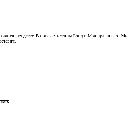
в личную вендетту. В поисках истины Бонд и М допрашивают Мис
ставить...
ших