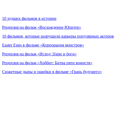
10 худших фильмов в истории
Рецензия на фильм «Восхождение Юпитер»
10 фильмов, которые разрушили карьеры популярных актеров
Easter Eggs в фильме «Корпорация монстров»
Рецензия на фильм «Исход: Цари и боги»
Рецензия на фильм «Хоббит: Битва пяти воинств»
Сюжетные дыры и ошибки в фильме «Грань будущего»